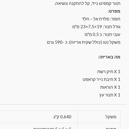
תנור קמפינג נייד, קל להתקנה ונשיאה.
מפרט
:
חומר: פלדת אל – חלד
גודל תנור: 19×7.5×23 ס"מ
עובי תנור: כ 0.5 מ"מ
משקל נטו (כולל שקית אריזה): כ -590 גרם
מה באריזה:
1 X תיק רשת
1 X תיבת נייר קראפט
1 X הוראות
1 X תנור עץ
משקל
0.640 ק"ג
מידות
5 × 5 × 5 סנטימטרים