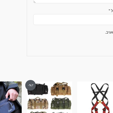
ל
*
גיב.
%7-