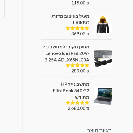
115.00
₪
דורג
5.00
מתוך 5
מעיל בעיצוב מדורג
LAIKBO
369.03
₪
דורג
5.00
מתוך 5
מטען מקורי למחשב נייד
Lenovo IdeaPad 20V-
3.25A ADLX65NLC3A
280.00
₪
דורג
5.00
מתוך 5
מחשב נייד HP
EliteBook 840 G2
מחודש
2,680.00
₪
דורג
5.00
מתוך 5
תגיות מוצר