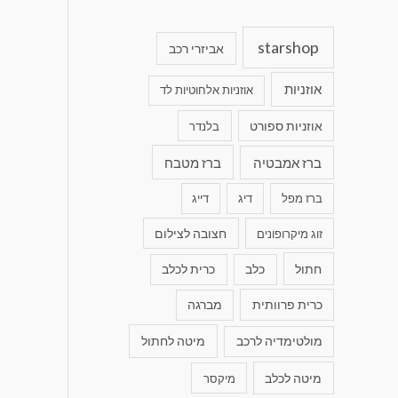
starshop
אביזרי רכב
אוזניות
אוזניות אלחוטיות לד
אוזניות ספורט
בלנדר
ברז אמבטיה
ברז מטבח
ברז מפל
דיג
דייג
חצובה לצילום
זוג מיקרופונים
חתול
כלב
כרית לכלב
כרית פרוותית
מברגה
מולטימדיה לרכב
מיטה לחתול
מיטה לכלב
מיקסר