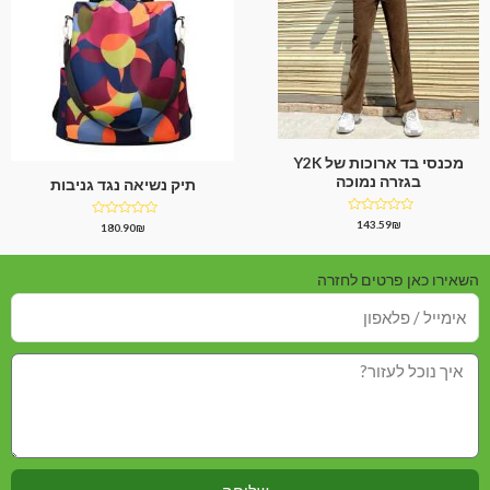
מכנסי בד ארוכות של Y2K
בגזרה נמוכה
תיק נשיאה נגד גניבות
דורג
143.59
₪
דורג
180.90
₪
0
0
מתוך
מתוך
5
5
השאירו כאן פרטים לחזרה