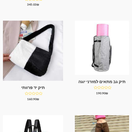
0
דורג
345.03
₪
מתוך
0
5
מתוך
5
תיק גב מתאים למזרני יוגה
תיק יד פרוותי
דורג
190.90
₪
0
דורג
160.90
₪
מתוך
0
5
מתוך
5