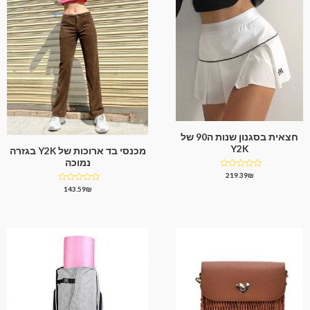
חצאית בסגנון שנות ה90 של
Y2K
מכנסי בד ארוכות של Y2K בגזרה
נמוכה
דורג
219.39
₪
0
דורג
143.59
₪
מתוך
0
5
מתוך
5