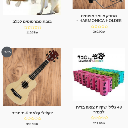
מחזיק צוואר מפוחית
HARMONICA HOLDER –
בובת סמרטוטים לכלב
דורג
260.00
₪
דורג
110.38
₪
0
0
מתוך
מתוך
5
5
%25-
48 גלילי שקיות צואה בריח
לבנדר
יוקלילי קלאסי 4 מיתרים
דורג
252.88
₪
דורג
333.38
₪
0
0