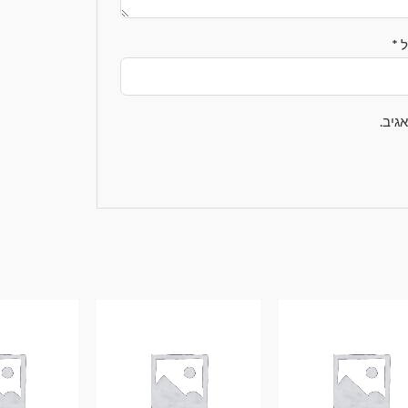
ל
*
גיב.