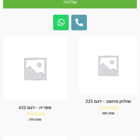
שליחה
שולחן מחשב – דגם 225
ספריה – דגם 612
דורג
485.00
₪
0
דורג
390.00
₪
מתוך
0
5
מתוך
5