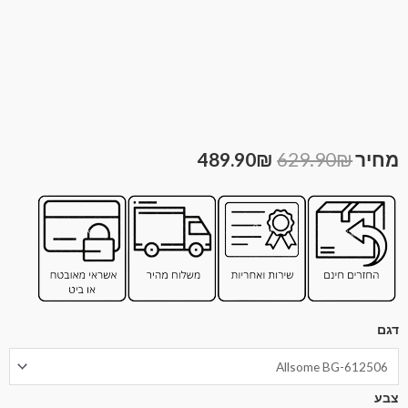
489.90
₪
629.90
₪
דגם
צבע