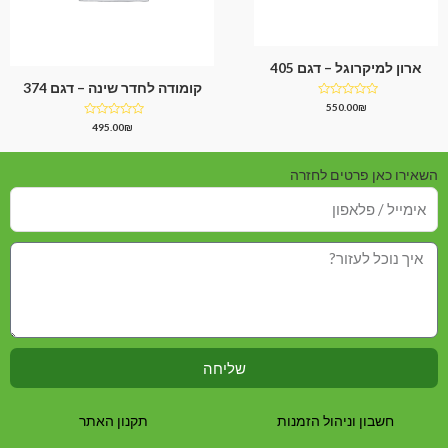
ארון למיקרוגל – דגם 405
קומודה לחדר שינה – דגם 374
דורג
550.00
₪
0
דורג
495.00
₪
מתוך
0
5
מתוך
5
השאירו כאן פרטים לחזרה
שליחה
חשבון וניהול הזמנות
תקנון האתר