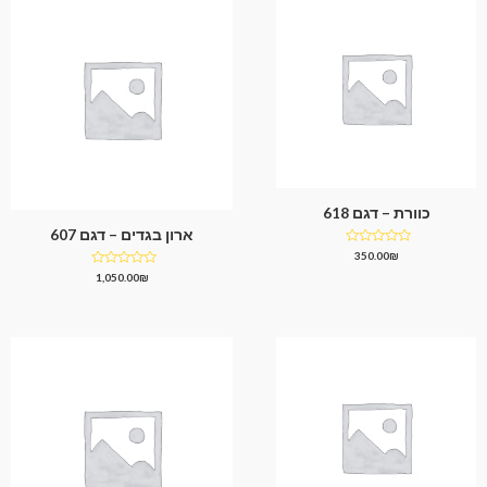
כוורת – דגם 618
ארון בגדים – דגם 607
דורג
350.00
₪
0
דורג
1,050.00
₪
מתוך
0
5
מתוך
5