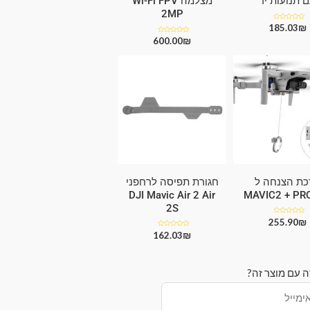
 תנועות יד
מצלמה Wi-Fi FPV
2MP
₪
דורג
185.03
0
מתוך
₪
דורג
600.00
5
0
מתוך
5
כת הצנחה ל
חגורת תפיסה לרחפני
DJI Mavic Air 2 Air
MAVIC2 + PRO
2S
₪
דורג
255.90
0
מתוך
₪
דורג
162.03
5
0
מתוך
5
ה עם מוצר זה?