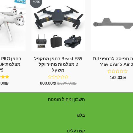
%50-
חגורת תפיסה לרחפני DJI
Beast F89 רחפן מתקפל
Mavic Air 2 Air 
2 מצלמות מהיר וקל
משקל
PS
דורג
162.03
₪
0
דורג
דו
.00
₪
800.00
₪
1,599.00
₪
מתוך
50
0
5
מתוך
מתוך
5
חשבון וניהול הזמנות
בלוג
קצת עלינו