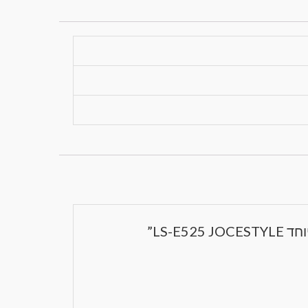
LS-E”