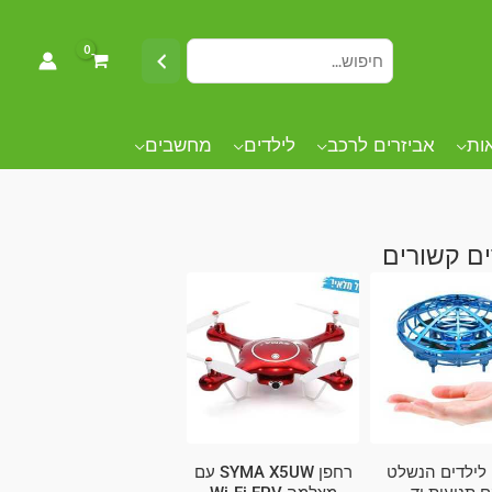
אות
אביזרים לרכב
לילדים
מחשבים
ם קשורים
לילדים הנשלט
רחפן SYMA X5UW עם