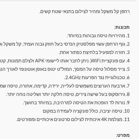
רחפן קל משקל ומהיר לצילום בתנאי שטח קשים.
תכונות
:
1. מהירויות טיסה גבוהות במיוחד.
2. גוף הרחפן עשוי מפלסטיק הנדסי בעל חוזק גבוה ועמיד, קל משקל וגמיש.
3. חזרה למפעיל בלחיצת כפתור אחת.
4. עם פונקציית WiFi, ניתן לחבר אותו ליישומי APK ולצלם תמונות, קטעי וידאו ושידור בזמן אמת באמצעות הטלפון נייד.
5. צייר מסלול טיסה על המסך, המזל"ט יטוס באופן אוטונומי לאורך הנתיב שצוין.
6. טכנולוגיית נגד הפרעות 2.4GHz.
7. ארבעת הערוצים משמשים לעלייה, ירידה, קדימה, אחורה, טיסה שמאלה, טיסה ימינה וגלגול 360 °.
8. גירוסקופ בעל שישה צירים, טיסה חלקה יותר ושליטה נוחה יותר.
9. נורות לד הופכות את הטיסה למרהיבה, במיוחד בחושך.
10. טיסה יציבה, כולל פונקציה לעמידה במקום
11. מצלמת 4K איכותית לצילום סרטונים איכותיים ומפורטים.
מפרט
: