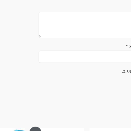
ל
*
גיב.