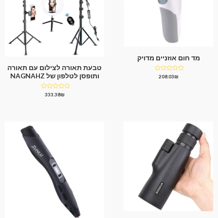
מד חום אוזניים מדויק
טבעת תאורה לצילום עם תאורה
ותופסן לטלפון של NAGNAHZ
דורג
208.03
₪
0
מתוך
5
דורג
333.38
₪
0
מתוך
5