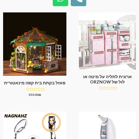
ארונית לתליה על מיטה או
לול של ORZNOW
פאזל בקתת בית קפה מינאטורית
דורג
דורג
350.00
₪
0
0
מתוך
מתוך
5
5