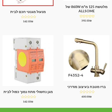
מלטשת 125 מ"מ 860W של
ALLSOME
מנעול מגנטי חכם לבית
דורג
392.03
₪
דורג
162.03
₪
0
0
מתוך
מתוך
5
5
ברז מטבח בעיצוב מודרני
מגן נחשולי מתח נמוך כפול לבית
דורג
600.00
₪
0
דורג
162.03
₪
מתוך
0
5
מתוך
5