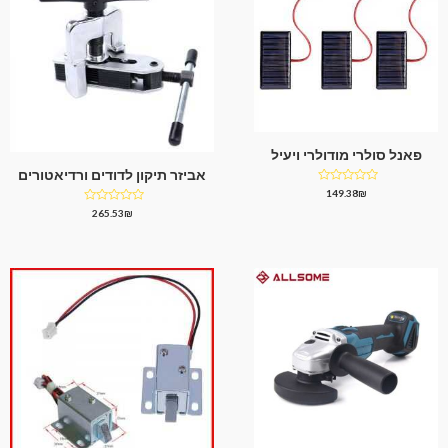
פאנל סולרי מודולרי ויעיל
אביזר תיקון לדודים ורדיאטורים
דורג
149.38
₪
0
דורג
265.53
₪
מתוך
0
5
מתוך
5