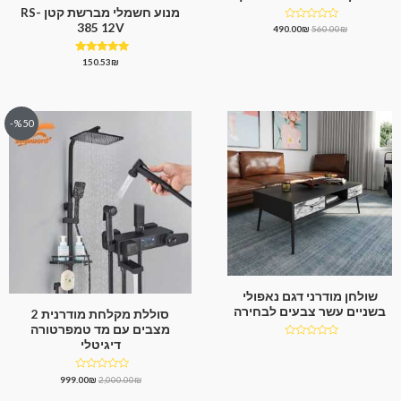
מנוע חשמלי מברשת קטן RS-
385 12V
דורג
490.00
₪
560.00
₪
0
מתוך
5
דורג
150.53
₪
5.00
מתוך 5
%50-
שולחן מודרני דגם נאפולי
בשניים עשר צבעים לבחירה
סוללת מקלחת מודרנית 2
מצבים עם מד טמפרטורה
דיגיטלי
דורג
0
מתוך
5
דורג
999.00
₪
2,000.00
₪
0
מתוך