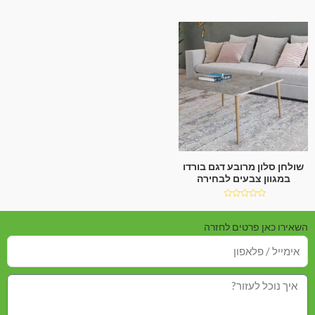
5
שולחן סלון מרובע דגם בורדו
במגוון צבעים לבחירה
דורג
0
מתוך
השאירו כאן פרטים לחזרה
5