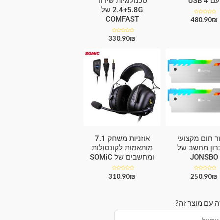
עם 4 USB
טכנולוגיות שידור
2.4+5.8G של
COMFAST
₪
דורג
480.90
0
מתוך
5
₪
דורג
330.90
0
מתוך
5
ר חום מקצועי
אוזניות משחק 7.1
כרון מחשב של
מותאמות לקונסולות
JONSBO
ומחשבים של SOMiC
₪
דורג
250.90
₪
דורג
310.90
0
0
מתוך
מתוך
5
5
ה עם מוצר זה?