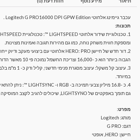
תיאור
מידע נוסף
חוות דעת (0)
עכבר גיימינג אלחוטי Logitech G PRO16000 DPI GPW Edition .
תכונות
:
ומספקת חווית משחק נוחה, כמו גם מהירות תגובה ואמינות מצוינות.
הגבוה ביותר הוא כ -16,000 וצריכת החשמל נמוכה פי 10 מאשר הדור הקודם.
במיוחד.
4. כ -16.8 מיליון צבעי 
גם תומך באפקטים של LIGHTSYNO, שיכולים להגיב לקצב המוסיקה ולפעולות שלך במשחקים.
מפרט
:
מותג: Logitech
דגם: G PRO
חיישן: HERO, אופטי