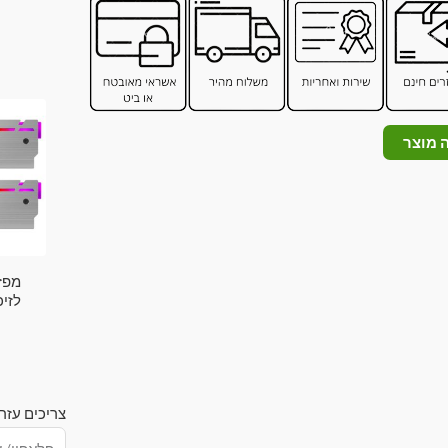
 מוצר
מפז
לזי
צריכים עזר