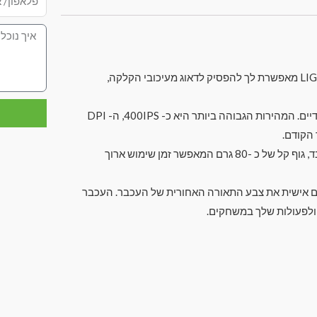
1. טכנולוגיית שידור אלחוטי LIGHTSPEED ™: טכנולוגיית LIGHTSPEED מאפשרת לך להפסיק לדאוג מעיכובי הקלקה,
2. דור חדש של חיישן HERO: PRO אלחוטי עם ביצועי מעקב ודיוק ייחודיים. המהירות הגבוהה ביותר היא כ- 400IPS, ה- DPI
3. עיצוב קל משקל: עיצוב מסגרת פנימי חדשני, קליל ודק כ- 1 מ"מ בלבד, גוף קל של כ -80 גרם המאפשר זמן שימוש ארוך
תמיכה ב- RGB ו- LIGHTSYNC ™: ניתן להתאים אישית את צבע התאורה האחורית של העכבר. העכבר