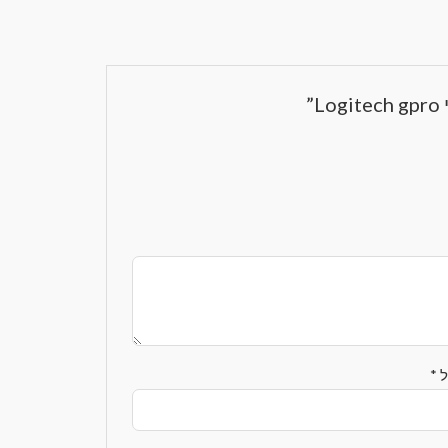
”
ל
*