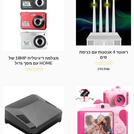
ראוטר 4 אנטנות עם כניסת
סים
מצלמה דיגיטלית 18MP של
HOME עם מסך גדול
דורג
290.90
₪
0
דורג
מתוך
0
5
מתוך
5