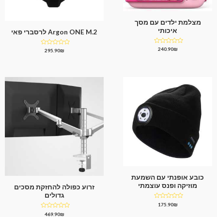
מצלמת ילדים עם מסך
איכותי
Argon ONE M.2 לרסברי פאי
דורג
240.90
₪
דורג
295.90
₪
0
0
מתוך
מתוך
5
5
כובע אופנתי עם השמעת
מוזיקה ופנס עוצמתי
זרוע כפולה להחזקת מסכים
גדולים
דורג
175.90
₪
0
דורג
469.90
₪
מתוך