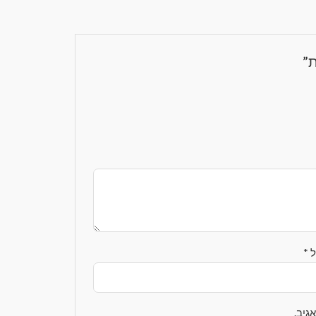
ת”
ל
*
גיב.