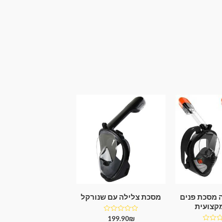
 מסכת פנים
מסכת צלילה עם שנורקל
קצועית
דורג
199.90
₪