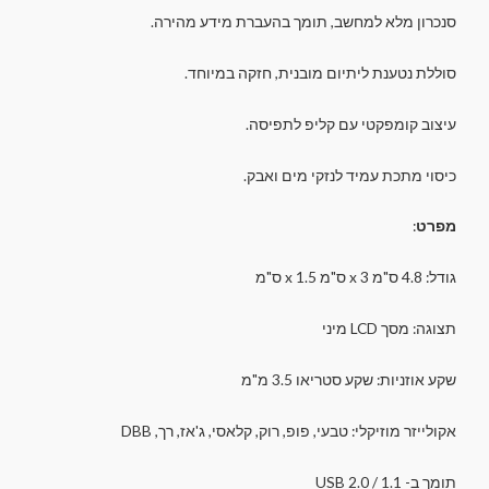
סנכרון מלא למחשב, תומך בהעברת מידע מהירה.
סוללת נטענת ליתיום מובנית, חזקה במיוחד.
עיצוב קומפקטי עם קליפ לתפיסה.
כיסוי מתכת עמיד לנזקי מים ואבק.
מפרט
:
גודל: 4.8 ס"מ x 3 ס"מ x 1.5 ס"מ
תצוגה: מסך LCD מיני
שקע אוזניות: שקע סטריאו 3.5 מ"מ
אקולייזר מוזיקלי: טבעי, פופ, רוק, קלאסי, ג'אז, רך, DBB
תומך ב- USB 2.0 / 1.1