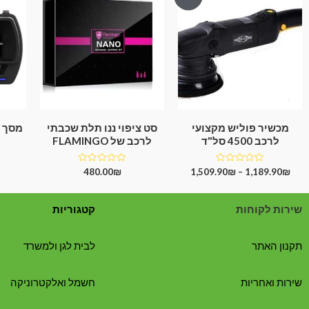
מכשיר פוליש מקצועי
סט ציפוי ננו תלת שכבתי
מסך מ
לרכב 4500 סל"ד
לרכב של FLAMINGO
דורג
דורג
480.00
₪
1,509.90
₪
–
1,189.90
₪
0
0
מתוך
מתוך
5
5
שירות לקוחות
קטגוריות
תקנון האתר
לבית לגן ולמשרד
שירות ואחריות
חשמל ואלקטרוניקה