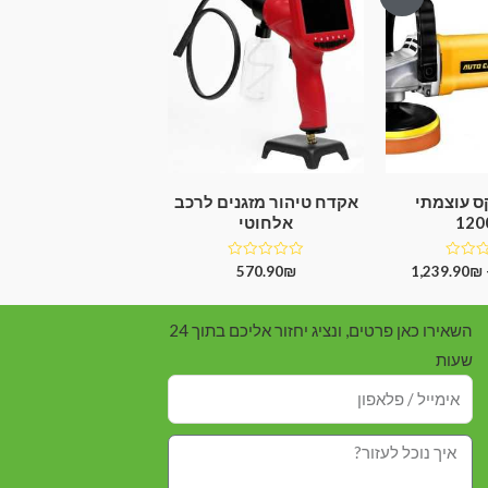
קס עוצמתי
אקדח טיהור מזגנים לרכב
12
אלחוטי
דורג
570.90
₪
1,239.90
₪
0
מתוך
5
השאירו כאן פרטים, ונציג יחזור אליכם בתוך 24
שעות