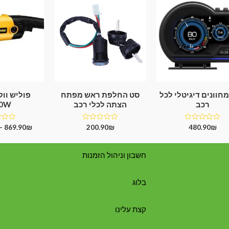
חוונים דיגיטלי לכל
סט החלפת ראש מפתח
פוליש וו
רכב
הצתה לכלי רכב
00W
דורג
דורג
דורג
–
869.90
₪
200.90
₪
480.90
₪
0
0
0
מתוך
מתוך
מתוך
5
5
5
חשבון וניהול הזמנות
בלוג
קצת עלינו