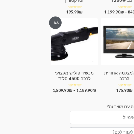
ב 1200W
וטרקטורון
84
דורג
–
₪
1,199.90
₪
דורג
195.90
0
0
מתוך
מתוך
5
5
%8-
מצלמה אחורית
מכשיר פוליש מקצועי
לרכב
לרכב 4500 סל"ד
₪
דורג
175.90
₪
דורג
1,189.90
–
₪
1,509.90
0
0
מתוך
מתוך
5
5
ה עם מוצר זה?