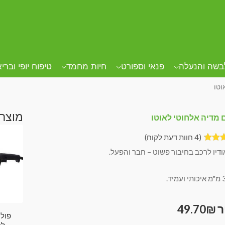
בשה והנעלה
פנאי וספורט
חיות מחמד
טיפוח יופי וברי
וטו
מוצרי
מדיה אלחוטי לאוטו
(
4
חוות דעת לקוח)
ם
דיו לרכב בחיבור פשוט – חבר והפעל.
מתוך 5
על
 של
49.70
₪
פולי