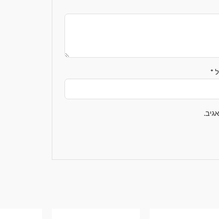
ל
*
גיב.