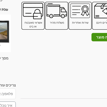
לרכ
9.90
₪
 מוצר
מסך ל
צריכים עזר