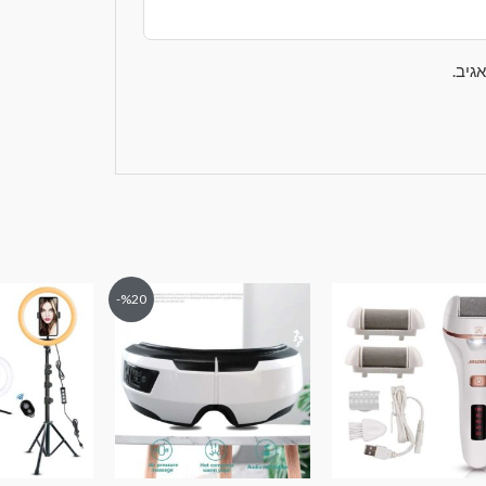
גיב.
%20-