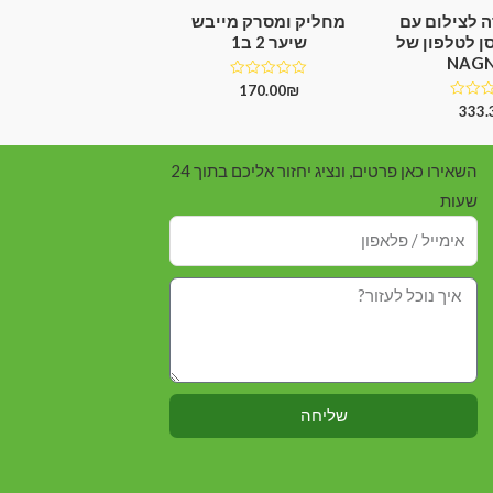
 לצילום עם
מחליק ומסרק מייבש
ן לטלפון של
שיער 2 ב1
NAG
דורג
170.00
₪
0
333.
מתוך
5
השאירו כאן פרטים, ונציג יחזור אליכם בתוך 24
שעות
שליחה