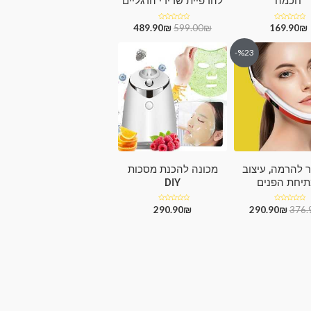
חכמה
להרפיית שרירי הרגליים
₪
דורג
169.90
₪
דורג
599.00
₪
489.90
0
0
מתוך
מתוך
5
5
%23-
 להרמה, עיצוב
מכונה להכנת מסכות
תיחת הפנים
DIY
דורג
376.
₪
290.90
₪
דורג
290.90
0
0
מתוך
מתוך
5
5