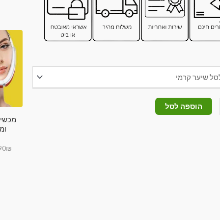
הוספה לסל
מכשיר
ומ
90
₪