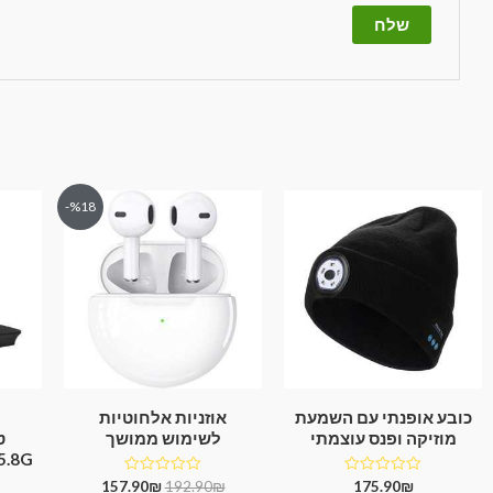
%18-
כובע אופנתי עם השמעת
אוזניות אלחוטיות
מוזיקה ופנס עוצמתי
לשימוש ממושך
ט
2.4+5.8G ש
דורג
דורג
157.90
₪
192.90
₪
175.90
₪