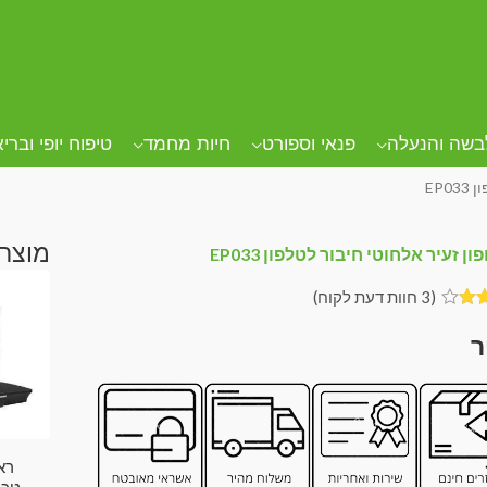
בשה והנעלה
פנאי וספורט
חיות מחמד
טיפוח יופי וברי
EP0
מוצרי
ן זעיר אלחוטי חיבור לטלפון EP033
(
3
חוות דעת לקוח)
ם
וך
ס
גים
חות
רא