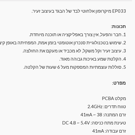
EP033 מיקרופון אלחוטי לבד של הבגד בעיצוב זעיר.
תכונות
:
1. חבר והפעל, אין צורך באפליקציה או תוכנה מיוחדת.
2. שימוש בטכנולוגיית סנכרון אוטומטי בזמן אמת, המפחיתה באופן קיצוני את רעשי הרקע והלכלוך בהקלטה.
3. עיצוב זעיר וקל משקל, לא מכביד או מעקם את החולצה.
4. הקלטת שמע באיכות גבוהה מאוד.
5. סוללות עוצמתיות המספקות מעל 6 שעות של הקלטה.
מפרט
:
מקלט PCBA
טווח תדרים: 2.4GHz
זרם המתנה: 38 ~ 41mA
טעינת מתח כניסה: DC 4.8 ~ 5.4V
זרם עבודה: 41mA