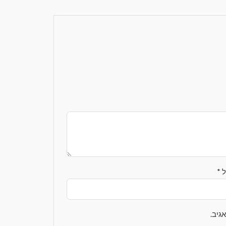
ל
*
גיב.