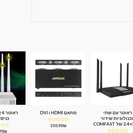
ראוטר עם שתי
מתאם HDMI ו DVI
רא
כנולוגיות שידור
כניס
ל COMFAST
דורג
330.90
₪
0
דורג
90
₪
מתוך