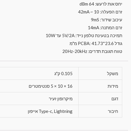
יחס אות לרעש: 64 dBm
זרם הפעלה: 10 ~ 42mA
עיכוב שידור: 9mS
זרם המתנה: 14mA
תמיכה בטעינת טלפון נייד: 5V/2A עד 10W
גודל PCBA: 41.73*23.6 מ"מ
טווח תגובת תדרים: 20Hz-20kHz
משקל
0.105 ק"ג
מידות
16 × 10 × 5 סנטימטרים
דגם
מיקרופון זעיר
חיבור
Type-c, Lightning אייפון