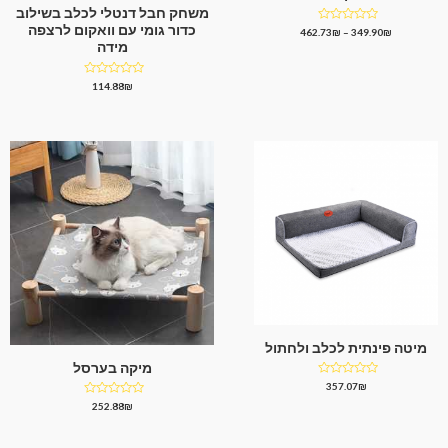
משחק חבל דנטלי לכלב בשילוב
כדור גומי עם וואקום לרצפה
דורג
462.73
₪
–
349.90
₪
0
מידה
מתוך
5
דורג
114.88
₪
0
מתוך
5
מיטה פינתית לכלב ולחתול
מיקה בערסל
דורג
357.07
₪
0
דורג
252.88
₪
מתוך
0
5
מתוך
5