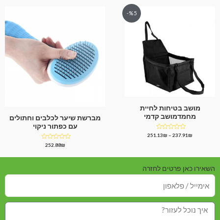
%5-
מושב בטיחות לחיית
מחמדמושב קדמי
מברשת שיער לכלבים וחתולים
עם כפתור ניקוי
דורג
251.13
₪
–
237.91
₪
0
דורג
252.88
₪
מתוך
0
5
מתוך
5
השאירו כאן פרטים לחזרה