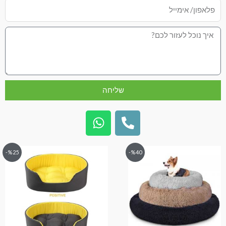
שליחה
%25-
%40-