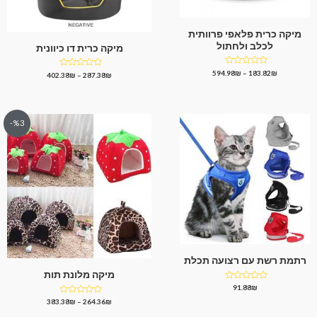
מיקה כרית פלאפי פרוותית
לכלב ולחתול
מיקה כרית דו כיוונית
דורג
594.98
₪
–
183.82
₪
דורג
402.38
₪
–
287.38
₪
0
0
מתוך
מתוך
5
5
%3-
רתמת רשת עם רצועה תכלת
מיקה מלונת תות
דורג
91.88
₪
0
דורג
383.38
₪
–
264.36
₪
מתוך
0
5
מתוך