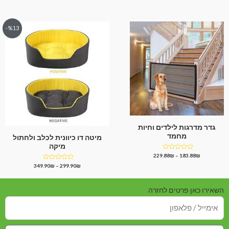
מתוך
מתוך
5
5
%13-
גדר מדרגות לילדים וחיות
מחמד
מיטה דו כיוונית לכלב ולחתול
מיקה
דורג
229.88
₪
–
183.88
₪
0
דורג
349.90
₪
–
299.90
₪
מתוך
0
5
מתוך
5
השאירו כאן פרטים לחזרה