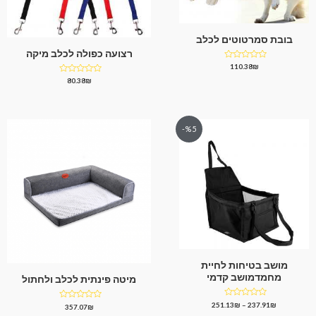
בובת סמרטוטים לכלב
רצועה כפולה לכלב מיקה
דורג
110.38
₪
0
דורג
80.38
₪
מתוך
0
5
מתוך
5
%5-
מושב בטיחות לחיית
מחמדמושב קדמי
מיטה פינתית לכלב ולחתול
דורג
251.13
₪
–
237.91
₪
דורג
357.07
₪
0
0