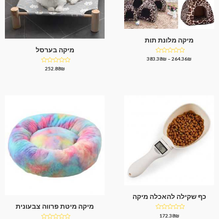
מיקה מלונת תות
מיקה בערסל
דורג
383.38
₪
–
264.36
₪
0
דורג
252.88
₪
מתוך
0
5
מתוך
5
כף שקילה להאכלה מיקה
מיקה מיטת פרווה צבעונית
דורג
172.38
₪