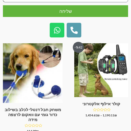
שליחה
%42-
קולר אילוף אלקטרוני
משחק חבל דנטלי לכלב בשילוב
כדור גומי עם וואקום לרצפה
דורג
1,454.61
₪
–
1,190.11
₪
0
מידה
מתוך
5
דורג
114.88
₪