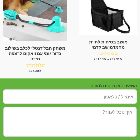
מושב בטיחות לחיית
מחמדמושב קדמי
משחק חבל דנטלי לכלב בשילוב
כדור גומי עם וואקום לרצפה
מידה
דורג
251.13
₪
–
237.91
₪
0
מתוך
5
דורג
126.38
₪
0
מתוך
5
השאירו כאן פרטים לחזרה