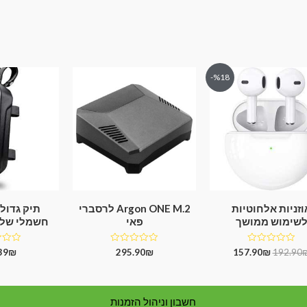
%18-
וזניות אלחוטיות
Argon ONE M.2 לרסברי
תיק גדול
שימוש ממושך
פאי
חשמלי של WILDMAN
דורג
דורג
דורג
39
₪
295.90
₪
157.90
₪
192.90
0
0
0
מתוך
מתוך
מתוך
5
5
5
חשבון וניהול הזמנות