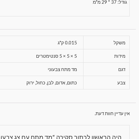
גודל: 37 * 29 מ"מ
משקל
0.015 ק"ג
מידות
5 × 5 × 5 סנטימטרים
דגם
מד מתח צבעוני
צבע
כתום, אדום, לבן, כחול, ירוק
אין עדיין חוות דעת.
היה הראשון לכתוב סקירה “מד מתח עם צג צבעונ