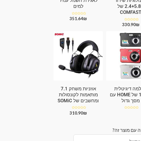
ולוגיות שידור
לאגירת חשמל עמיד
2.4+5.8G של
למים
COMFAS
₪
דורג
351.64
0
מתוך
₪
דורג
330.90
5
0
מתוך
5
מה דיגיטלית
אוזניות משחק 7.1
18MP של HOME עם
מותאמות לקונסולות
מסך גדול
ומחשבים של SOMiC
דורג
₪
דורג
310.90
0
0
מתוך
מתוך
5
5
ה עם מוצר זה?