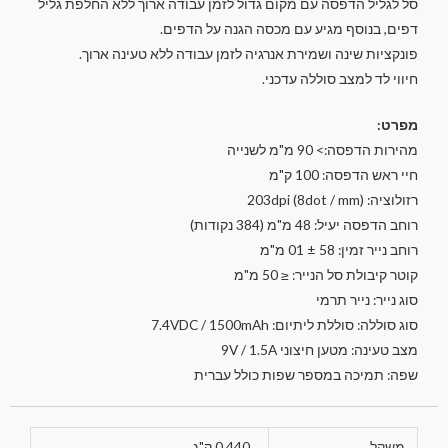
סל לגליל הדפסה עם מקום גדול לזמן עבודה ארוך ללא החלפת גליל
דפים, בנוסף מגיע עם מכסה הגנה על הדפים.
פונקציות שינה ושמירת אנרגיה לזמן עבודה ללא טעינה ארוך.
חיווי לד למצב סוללה עדכני.
מפרט:
מהירות הדפסה:> 90 מ"מ לשנייה
חיי ראש הדפסה: 100 ק"מ
רזולוציה: 203dpi (8dot / mm)
רוחב הדפסה יעיל: 48 מ"מ (384 נקודות)
רוחב נייר זמין: 58 ± 01 מ"מ
קוטר קיבולת סל הנייר: ≤ 50 מ"מ
סוג נייר: נייר תרמי
סוג סוללה: סוללת ליתיום: 7.4VDC / 1500mAh
מצב טעינה: מטען חיצוני 9V / 1.5A
שפה: תמיכה במספר שפות כולל עברית
משקל
0.440 ק"ג