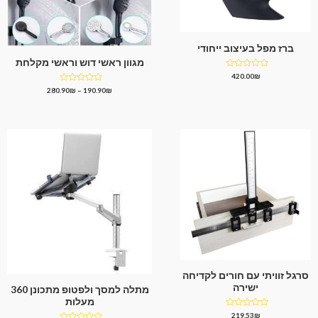
ברז מפל בעיצוב ייחודי
מגוון ראשי דוש וראשי מקלחת
דורג
420.00
₪
0
דורג
280.90
₪
–
190.90
₪
מתוך
0
5
מתוך
5
סרגל זוויתי עם חורים לקדיחה
ישירה
מתלה למסך ולפטופ מתכונן 360
מעלות
דורג
219.53
₪