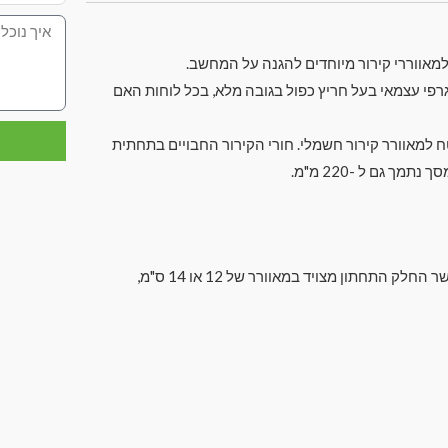
 למאווררי קירור מיוחדים להגנה על המחשב.
 בכונן קשיח 3.5 ו -2.5 אינץ ', בכרטיס גרפי עצמאי בעל חריץ כפול בגובה מלא, בכל לוחות האם
 שטח למאוורר קירור חשמלי. חורי הקירור החבויים בתחתית
עבור לוח אם 170 * 170 מ"מ: הדיסק הקשיח הוא 2 * 3.5, 2 * 2.5 (כאשר החלק התחתון מצויד במאוורר של 12 או 14 ס"מ,