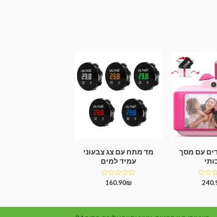
ים עם מסך
מד מתח עם צג צבעוני
ותי
עמיד למים
דורג
160.90
₪
240.
0
מתוך
5