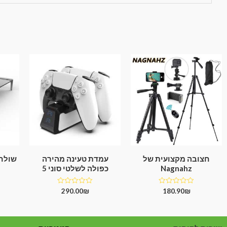
חצובה מקצועית של
עמדת טעינה מהירה
Nagnahz
כפולה לשלטי סוני 5
דורג
דורג
290.00
₪
180.90
₪
0
0
מתוך
מתוך
5
5