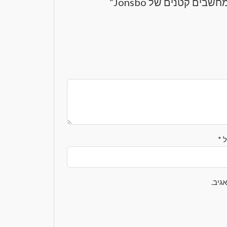
ים קטנים של Jonsbo”
ל
*
גיב.