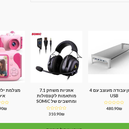
שולחן עבודה מעוצב עם 4
אוזניות משחק 7.1
מצלמת ילד
USB
מותאמות לקונסולות
איכ
ומחשבים של SOMiC
דורג
דורג
90
₪
480.90
₪
0
0
דורג
310.90
₪
מתוך
מתוך
0
5
5
מתוך
5