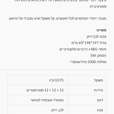
ספורטיבית.
מבנה ייחודי המתאים לכל האנשים, קל משקל ואינו מכביד על הראש.
מפרט
:
צבע: לבן/ירוק
גודל: 197*198*60 מ"מ
חומר: ABS+ רכיבים אלקטרוניים
הספק: 5W
סוללה: 5000 מיליאמפר!
משקל
0.375 ק"ג
מידות
12 × 12 × 12 סנטימטרים
דגם
מאוורר עוצמתי לצוואר
צבע
לבן, ירוק