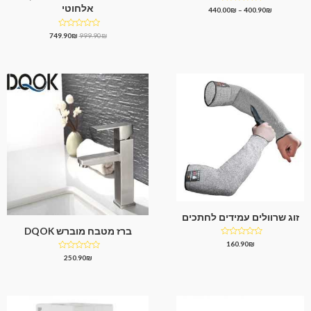
אלחוטי
דורג
440.00
₪
–
400.90
₪
0
מתוך
5
דורג
749.90
₪
999.90
₪
0
מתוך
5
זוג שרוולים עמידים לחתכים
ברז מטבח מוברש DQOK
דורג
160.90
₪
0
דורג
250.90
₪
מתוך
0
5
מתוך
5