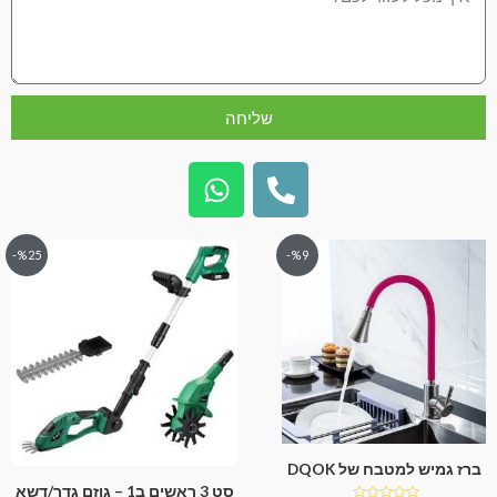
שליחה
%25-
%9-
ברז גמיש למטבח של DQOK
סט 3 ראשים ב1 – גוזם גדר/דשא