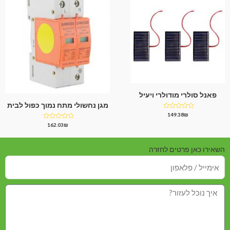
פאנל סולרי מודולרי ויעיל
מגן נחשולי מתח נמוך כפול לבית
דורג
149.38
₪
0
דורג
162.03
₪
מתוך
0
5
מתוך
5
השאירו כאן פרטים לחזרה