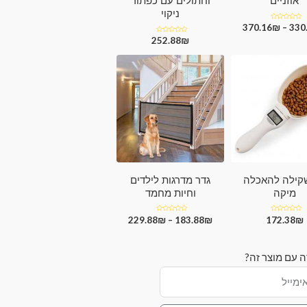
אוזניים
וחתולים עם כפתור
ניקוי
דורג
330
–
₪
370.16
0
מתוך
₪
דורג
252.88
5
0
מתוך
5
קילה להאכלה
גדר מדרגות לילדים
מיקה
וחיות מחמד
₪
דורג
172.38
₪
דורג
183.88
–
₪
229.88
0
0
מתוך
מתוך
5
5
ה עם מוצר זה?