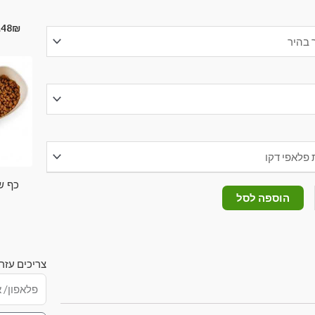
.48
₪
כף ש
הוספה לסל
צריכים עזר