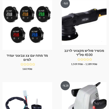
%8-
מכשיר פוליש מקצועי לרכב
4500 סל"ד
מד מתח עם צג צבעוני עמיד
למים
דורג
1,509.90
₪
–
1,189.90
₪
0
דורג
160.90
₪
מתוך
0
5
מתוך
5
%28-