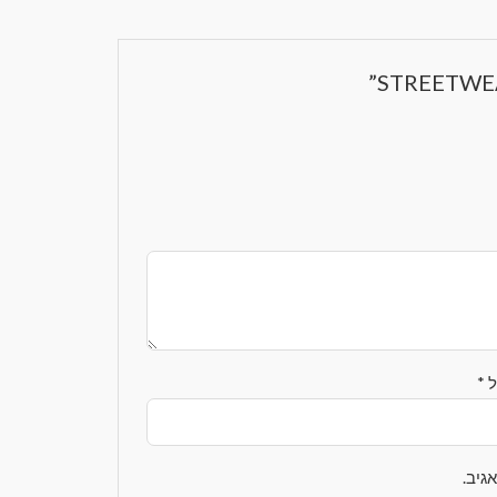
ל
*
גיב.