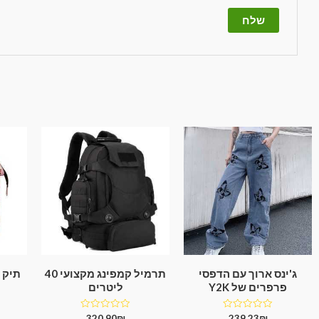
ג'ינס ארוך עם הדפסי
תרמיל קמפינג מקצועי 40
תיק 
פרפרים של Y2K
ליטרים
דורג
דורג
320.90
₪
239.23
₪