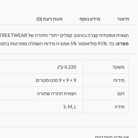
תיאור
מידע נוסף
חוות דעת (0)
חצאית אופנתית קצרה בעיצוב קפלים ייחודי ותחרה של STREETWEAR. החצאית נעימה למגע ומתאימה לשימוש יום יומי.
מפרט:
בד: 95% פוליאסטר 5% אמוניה מידות השמלה מפורטות בתמונה מצורפת.
משקל
0.220 ק"ג
מידות
9 × 9 × 9 סנטימטרים
דגם
חצאית תחרה שחורה
מידה
S, M, L
אין עדיין חוות דעת.