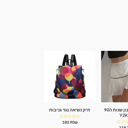
חצאית בסגנון שנות ה90
תיק נשיאה נגד גניבות
דורג
180.90
₪
0
219.