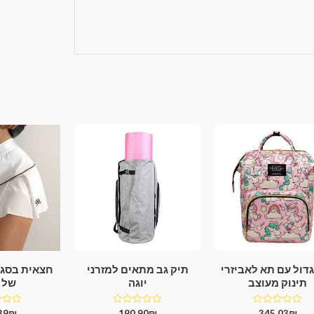
גדול עם תא לאביזרי
תיק גב מתאים למזרני
תינוק מעוצב
יוגה
של Y2K
דורג
דורג
דורג
39
₪
190.90
₪
345.03
₪