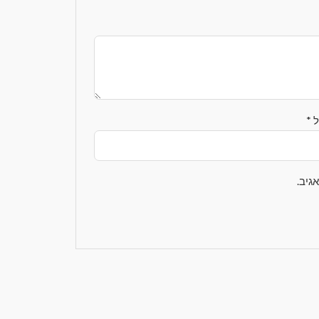
ל
*
גיב.