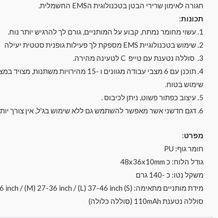
חגורה לאימון שרירי הבטן בטכנולוגית הEMS החשמלית.
תכונות
:
1. עשוי מחומר נמתח, קבוע על המותניים, גורם לך להרגיש יותר נוח.
2. שימוש בטכנולוגיית EMS מספקת לך פעילות גופנית סטטית יעילה
3. סוללה נטענת עם טייפ C לטעינה מהירה.
שימוש בטוח.
5. עיצוב כפתור פשוט, ניתן לכיבוס .
6. דגם חדשני אשר מאפשר להשתמש גם ללא שימוש בג'ל, אין צורך יותר להחליף את הג'ל לעיתים קרובות ולזהם את הסביבה.
מפרט
:
חומר גוף: PU
גודל הלוח: כ 48x36x10mm
משקל נטו: כ -140 גרם
מידת מותניים מתאימה: (S) 25-26 inch / (M) 27-36 inch / (L) 37-46 inch
סוללה נטענת 110mAh (סוללה כלולה)