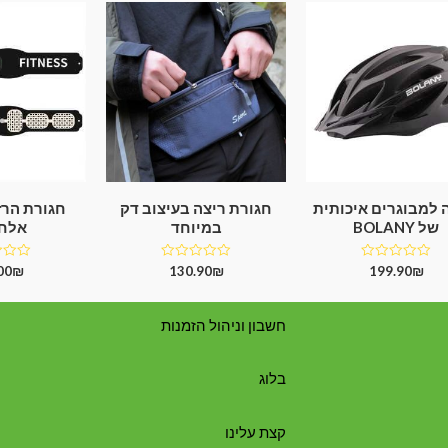
 למבוגרים איכותית
חגורת ריצה בעיצוב דק
חגורת הרז
של BOLANY
במיוחד
אלחו
דורג
דורג
דורג
00
₪
130.90
₪
199.90
₪
0
0
0
מתוך
מתוך
מתוך
5
5
5
חשבון וניהול הזמנות
בלוג
קצת עלינו