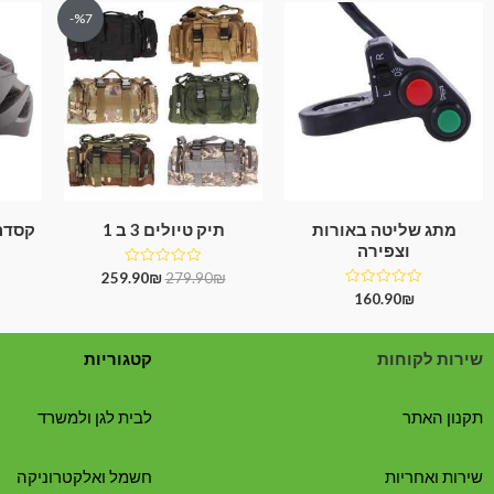
%7-
מתג שליטה באורות
תיק טיולים 3 ב 1
קסדה
וצפירה
דורג
259.90
₪
279.90
₪
0
דורג
160.90
₪
מתוך
0
5
מתוך
5
שירות לקוחות
קטגוריות
תקנון האתר
לבית לגן ולמשרד
שירות ואחריות
חשמל ואלקטרוניקה