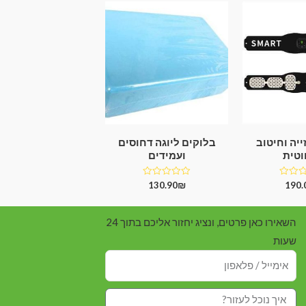
ייה וחיטוב
בלוקים ליוגה דחוסים
טית
ועמידים
דורג
130.90
₪
190.
0
מתוך
5
השאירו כאן פרטים, ונציג יחזור אליכם בתוך 24
שעות