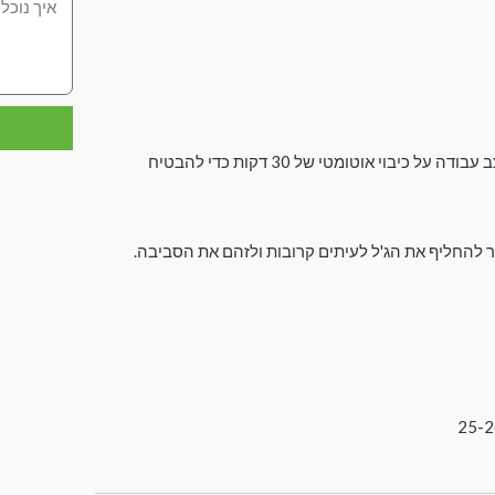
4. תוכנן עם 6 מצבי עבודה מגוונים ו -15 מהירויות משתנות, מצויד במצב עבודה על כיבוי אוטומטי של 30 דקות כדי להבטיח