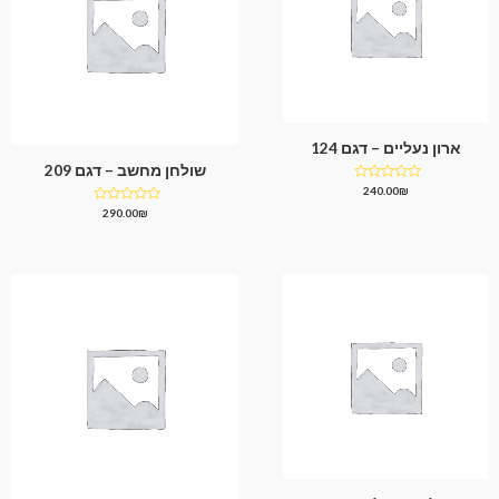
ארון נעליים – דגם 124
שולחן מחשב – דגם 209
דורג
240.00
₪
0
דורג
290.00
₪
מתוך
0
5
מתוך
5