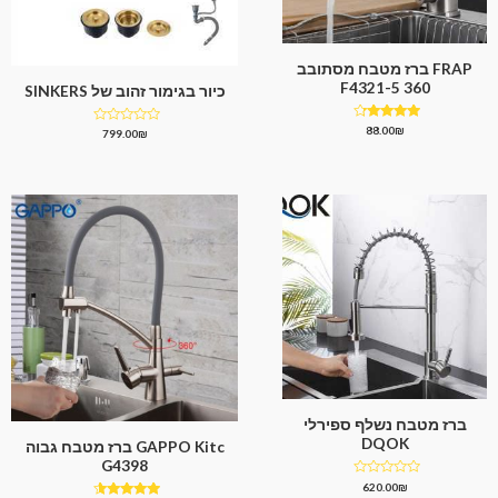
FRAP ברז מטבח מסתובב
360 F4321-5
כיור בגימור זהוב של SINKERS
דורג
88.00
₪
דורג
799.00
₪
4.00
0
מתוך 5
מתוך
5
ברז מטבח נשלף ספירלי
DQOK
GAPPO Kitc ברז מטבח גבוה
G4398
דורג
620.00
₪
0