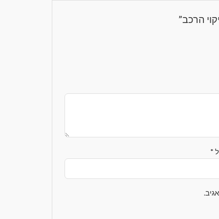
קוי הרכב”
ל
*
גיב.