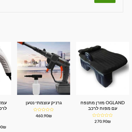
OGLAND מזרן מתנפח
גרניק עוצמתי נטען
עמדת
עם מפוח לרכב
דורג
460.90
₪
0
דורג
270.90
₪
מתוך
0
5
00
₪
מתוך
5