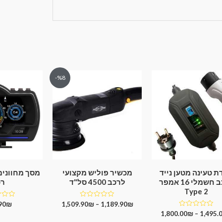
%8-
 טעינה מטען נייד
מכשיר פוליש מקצועי
מסך מחוונים
לרכב חשמלי 16 אמפר
לרכב 4500 סל"ד
רכ
Type 2
דורג
דורג
90
₪
1,509.90
₪
–
1,189.90
₪
0
0
דורג
1,800.00
₪
–
1,495.
מתוך
מתוך
0
5
5