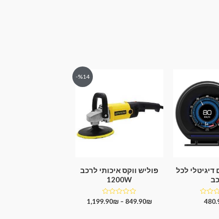
%14-
 דיגיטלי לכל
פוליש ווקס איכותי לרכב
ב
1200W
דורג
1,199.90
₪
–
849.90
₪
480.
0
מתוך
5