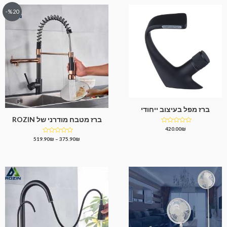
%20-
ברז מפל בעיצוב ייחודי
ברז מטבח מודרני של ROZIN
דורג
420.00
₪
0
דורג
519.90
₪
–
375.90
₪
מתוך
0
5
מתוך
5