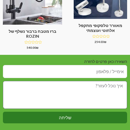
מאוורר טלסקופי מתקפל
אלחוטי ועוצמתי
ברז מטבח ברבור נשלף של
ROZIN
דורג
254.03
₪
0
דורג
540.00
₪
מתוך
0
5
מתוך
5
השאירו כאן פרטים לחזרה
שליחה