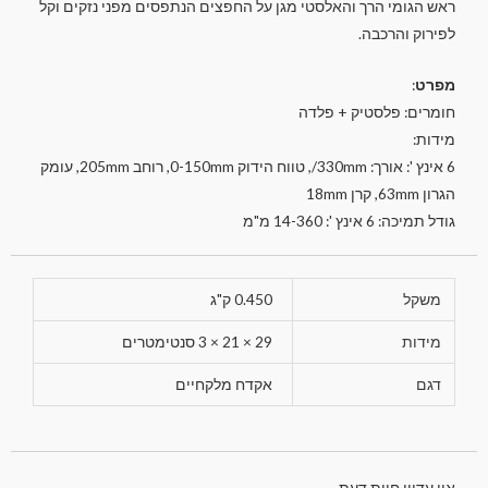
ראש הגומי הרך והאלסטי מגן על החפצים הנתפסים מפני נזקים וקל
לפירוק והרכבה.
מפרט
:
חומרים: פלסטיק + פלדה
מידות:
6 אינץ ': אורך: 330mm/, טווח הידוק 0-150mm, רוחב 205mm, עומק
הגרון 63mm, קרן 18mm
גודל תמיכה: 6 אינץ ': 14-360 מ"מ
משקל
0.450 ק"ג
מידות
29 × 21 × 3 סנטימטרים
דגם
אקדח מלקחיים
אין עדיין חוות דעת.