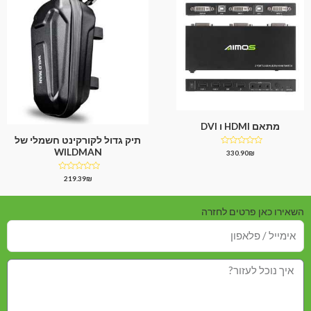
מתאם HDMI ו DVI
תיק גדול לקורקינט חשמלי של
WILDMAN
דורג
330.90
₪
0
מתוך
5
דורג
219.39
₪
0
מתוך
5
השאירו כאן פרטים לחזרה