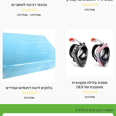
מכנסי רכיבה לאופניים
דורג
195.90
₪
0
דורג
239.90
₪
–
209.90
₪
מתוך
0
5
מתוך
5
מסכת צלילה מקצועית
מעוצבת של DEX
בלוקים ליוגה דחוסים ועמידים
דורג
320.90
₪
דורג
130.90
₪
0
0
מתוך
מתוך
5
5
השאירו כאן פרטים לחזרה