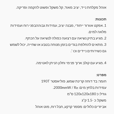
אוהל מקלחת נייד, יציב מאוד, קל משקל ופשוט להקמה ופריקה.
תכונות
:
1. אפקט אוורור ייחודי, מבנה יציב, עמידות גבוההבפני רוח ועמידות
מלאה למים.
2. מגיע בתיק נשיאה עם רצועה כפולה לנשיאה על הכתף.
3. מתאים להחלפת בגדים בזמן מנוחה בטבע או שחייה, יכול לשמש
גם כשירותים ניידים וכו '.
4. מגיע עם קולב ארוך פנימי וחלון הניתן לאטימה.
מפרט
:
חומר: בד דוחה קרינת שמש, פוליאסטר 190T
עמידות בלחץ מים: ≤2000mmW / R.
גודל: כ 120x120x180 ס"מ
משקל: כ -1.5 ק"ג
אביזרים כלולים: מסמר קרקע, חבל רוח, מוט אוהל