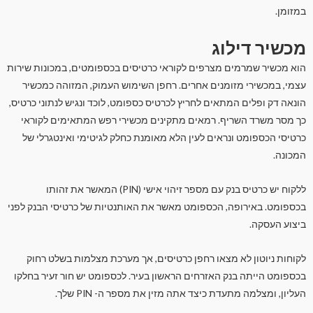
במזומן.
מכשיר דילוג
הוא מכשיר שמרמים מצרפים לקוראי כרטיסים בכספומטים, במכונות שירות
עצמי, במכשירי מזומנים אחרים. רחפן השימוש העמוק, המזוהה כמכשיר
הונאה דק ופלים המתאים לחריץ לכרטיס כספומט, לוכד ונגיש לנתוני כרטיס,
כך מסר משרד השריף. רמאים מתקינים מכשירי רפש המתאימים לקוראי
כרטיסי הכספומט ונראים לעין הלא מאומנת כחלק לגיטימי ואינטגרלי של
המכונה.
ללקוח יש כרטיס בנק עם מספר זיהוי אישי (PIN) המאשר את זהותו
בכספומט. באירופה, הכספומט מאשר את האותנטיות של כרטיסי הבנק לפני
ביצוע העסקה.
לקוחות ניוטון לא מצאו רחפן כרטיסים, אך מערכת מצלמות בשלט רחוק
בכספומט הייתה בנק האזרחים הראשון בעיר. לכספומט יש חור זעיר בחלקו
העליון, ומצלמה מתעדת כיצד אתה מזין את מספר ה- PIN שלך.