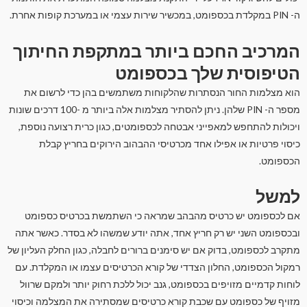
ה- PIN במקלדת בכספומט, במכשיר שירות עצמי או במערכת קופות אחרת.
המרכיב החכם ביותר במתקפת החיתוך
הטיפוסית שלך בכספומט
הוא מצלמות החור הנסתרות שהלקוחות משתמשים בהן כדי לרשום את
מספר ה- PIN שלהן. ניתן להסתיר מצלמות אלה ביותר מ -100 דרכים שונות
ויכולות להתחפש למאפייני אבטחה לכספומטים, כגון כרית רצועה נוספת,
כיסוי פרטיות או אפילו אחד מכרטיסי ההבהוב הירוקים בחריץ קבלת
הכספומט.
למשל
אם לכספומט יש כרטיס מהבהב שמראה כי השתמשת בכרטיס כספומט
ובכספומט השני יש רק חריץ אחד, אתה יודע שמשהו לא בסדר. כאשר אתה
מתקרב לכספומט, בדוק אם יש סימנים ברורים לחבלה, כגון החלק העליון של
רמקול הכספומט, החלון הצדדי של קורא הכרטיסים עצמו או המקלדת. עם
לוחות קדמיים מזויפים בכספומט, גנב יכול ללכת רחוק יותר ולמקם שרוול
מזויף של כספומט עם שכבת קורא כרטיסים שמסתירה את המצלמה וכיסוי