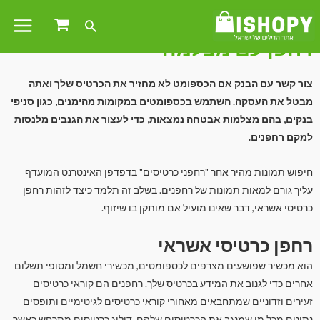
רחפן עם מצלמה
צור קשר עם הבנק אם הכספומט לא מחזיר את הכרטיס שלך ואתה
מבטל את העסקה. השתמש בכספומטים במקומות מהימנים, כגון סניפי
בנקים, בהם מצלמות אבטחה נמצאות, כדי לעצור את הגנבים מלנסות
למקם רחפנים.
חיפוש תמונות מהיר אחר "רחפני כרטיסים" בדפדפן האינטרנט המועדף
עליך גורם למאות תמונות של רחפנים. בשלב זה תלמד כיצד לזהות רחפן
כרטיסי אשראי, דבר שאינו מועיל אם מותקן בו שיזוף.
רחפן כרטיסי אשראי
הוא מכשיר שפושעים מצרפים לכספומטים, מכשירי חשמל ומסופי תשלום
אחרים כדי לגנוב את המידע בכרטיס שלך. רחפנים הם קוראי כרטיסים
זעירים וזדוניים שמתחבאים מאחורי קוראי כרטיסים לגיטימיים ותופסים
נתונים מכל מי שמנגב את הכרטיסים שלהם. דילוג כרטיסים מתרחש כאשר