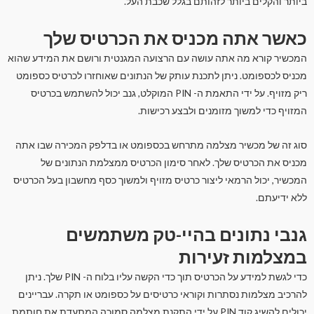
ביותר והקלים ביותר לזהותם בגלל שכבת העל.
כאשר אתה מכניס את הכרטיס שלך
המכשיר קורא מה אתה עושה עם הרצועה המגנטית ורושם את המידע שהוא
מכניס לכספומט. ניתן לתכנת עותק של הנתונים שאוחזרו לכרטיס כספומט
ריק מזויף. על ידי התאמת ה- PIN המוקלט, גנב יכול להשתמש בכרטיס
המזויף כדי למשוך מזומנים ולבצע רכישות.
סוג זה של מכשיר מצלמה מתרחש בכספומט או בדלפק המכירה שבו אתה
מכניס את הכרטיס שלך. לאחר סימון הכרטיס ממצלמת הנתונים של
המכשיר, יכול הרמאי ליצור כרטיס מזויף ולמשוך כסף מחשבון בעל הכרטיס
ללא ידיעתם.
גנבי נתונים בהיי-טק משתמשים
במצלמות זעירות
כדי לגשת למידע על הכרטיס תוך כדי הקשה עליו בלוח ה- PIN שלך. ניתן
להרכיב מצלמות נסתרות וקוראי כרטיסים על כספומט או תקרה. עבריינים
יכולים להשיג קוד PIN על ידי התקנת מצלמה סמוכה המתעדת את חותמת