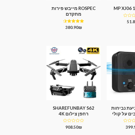
ROSPEC מייבש פירות
מתקדם
51.
דורג
380.90
₪
4.50
מתוך 5
יעת נביחות
SHAREFUNBAY S62
ים על קולי
רחפן צילום 4K
דורג
908.50
₪
399.
0
מתוך