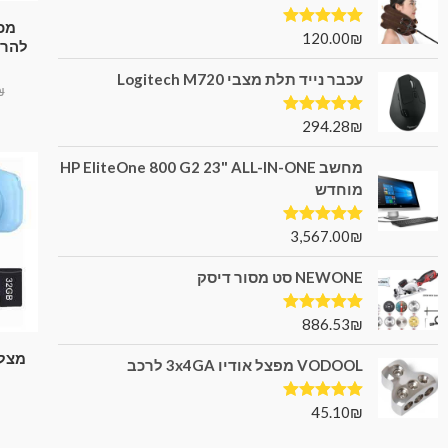
מכש
120.00
₪
דורג
5.00
להרפ
מתוך 5
עכבר נייד תלת מצבי Logitech M720
₪
294.28
₪
דורג
5.00
מתוך 5
מחשב HP EliteOne 800 G2 23" ALL-IN-ONE
מוחדש
3,567.00
₪
דורג
5.00
מתוך 5
NEWONE סט מסור דיסק
886.53
₪
דורג
5.00
מתוך 5
מצלמ
VODOOL מפצל אודיו 3x4GA לרכב
45.10
₪
דורג
5.00
מתוך 5