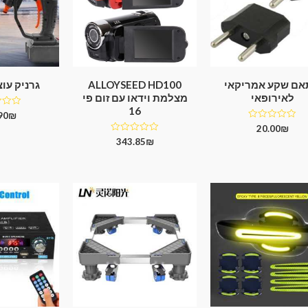
ם שקע אמריקאי
ALLOYSEED HD100
גרניק עו
לאירופאי
מצלמת וידאו עם זום פי
16
דורג
90
₪
0
דורג
20.00
₪
מתוך
0
5
דורג
343.85
₪
מתוך
0
5
מתוך
5