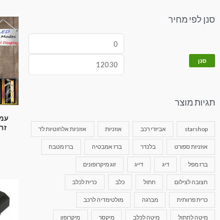
סנן לפי מחיר
סנן
תגיות מוצר
זרימה
starshop
אביזרי רכב
אוזניות
אוזניות אלחוטיות לד
אוזניות ספורט
בלנדר
ברז אמבטיה
ברז מטבח
ברז מפל
דיג
דייג
זוג מיקרופונים
חצובה לצילום
חתול
כלב
כרית לכלב
כרית פרוותית
מברגה
מולטימדיה לרכב
מיטה לחתול
מיטה לכלב
מיקסר
מיקרופון