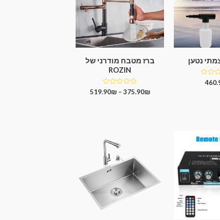
צמתי נטען
ברז מטבח מודרני של
ROZIN
460.
דורג
519.90
₪
–
375.90
₪
0
מתוך
5