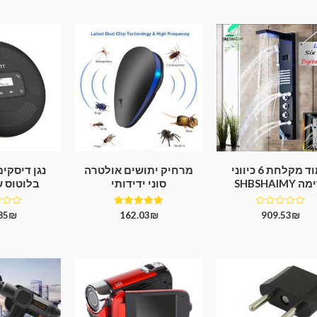
5
5
5
עמוד מקלחת 6 כיווני
מרחיק יתושים אולטרה
נגן דיסקי
 SHBSHAIMY
סוני ידידותי
בלוטוס של T
דורג
דורג
דורג
85
₪
162.03
₪
909.53
₪
0
5.00
0
מתוך
מתוך 5
מתוך
5
5