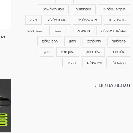
מיקרופון אלחוטי
מיקרופונים
מכונית על שלט
מכשיר עיסוי
מנשא לילדים
מסכת צלילה
מעיל
מצלמה דיגיטלית
מתאם אודיו
עכבר
עכבר נטען
מתא
פלס לייזר
רדיו לרכב
רחפן
רחפן צילום
שלט חכם
שלט רחוק
שעון חכם
תיק
תיק גדול
תיק טיולים
תיק יד
תגובות אחרונות