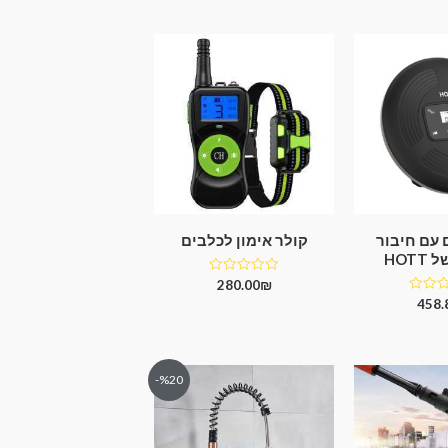
5
ם עם חיבור
קולר אימון לכלבים
HOT
דורג
280.00
₪
0
458.
מתוך
5
%20-