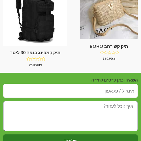
תיק קש רחב BOHO
תיק קמפינג בנפח 30 ליטר
דורג
160.90
₪
0
דורג
250.90
₪
מתוך
0
5
מתוך
5
השאירו כאן פרטים לחזרה
שליחה