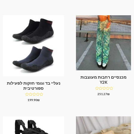
0
5
מתוך
5
מכנסיים רחבות מעוצבות
Y2K
נעליי בד וגומי חזקות לפעילות
ספורטיבית
דורג
251.27
₪
0
דורג
199.90
₪
מתוך
0
5
מתוך
5