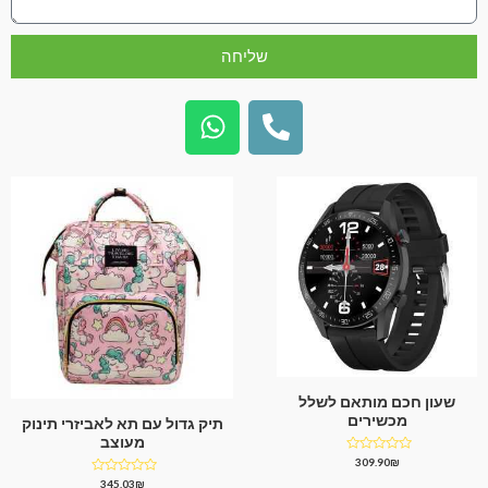
שליחה
שעון חכם מותאם לשלל
מכשירים
תיק גדול עם תא לאביזרי תינוק
מעוצב
דורג
309.90
₪
0
דורג
345.03
₪
מתוך