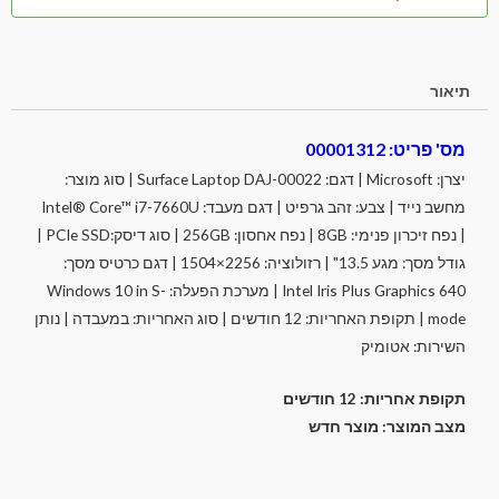
תיאור
מס' פריט: 00001312
יצרן: Microsoft | דגם: Surface Laptop DAJ-00022 | סוג מוצר:
מחשב נייד | צבע: זהב גרפיט | דגם מעבד: Intel® Core™ i7-7660U
| נפח זיכרון פנימי: 8GB | נפח אחסון: 256GB | סוג דיסק:PCIe SSD |
גודל מסך: מגע 13.5" | רזולוציה: 2256×1504 | דגם כרטיס מסך:
Intel Iris Plus Graphics 640 | מערכת הפעלה: Windows 10 in S-
mode | תקופת האחריות: 12 חודשים | סוג האחריות: במעבדה | נותן
השירות: אטומיק
תקופת אחריות: 12 חודשים
מצב המוצר: מוצר חדש