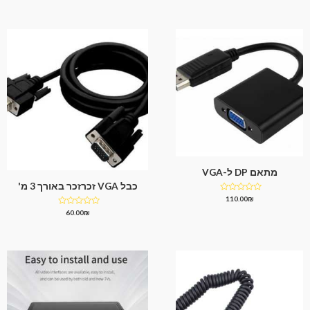
מתוך
5
מתאם DP ל-VGA
כבל VGA זכרזכר באורך 3 מ'
דורג
110.00
₪
0
דורג
60.00
₪
מתוך
0
5
מתוך
5