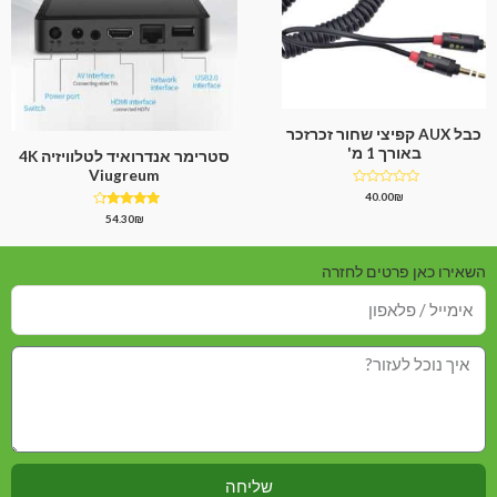
כבל AUX קפיצי שחור זכרזכר
באורך 1 מ'
סטרימר אנדרואיד לטלוויזיה 4K
Viugreum
דורג
40.00
₪
0
דורג
54.30
₪
מתוך
4.00
5
מתוך 5
השאירו כאן פרטים לחזרה
שליחה