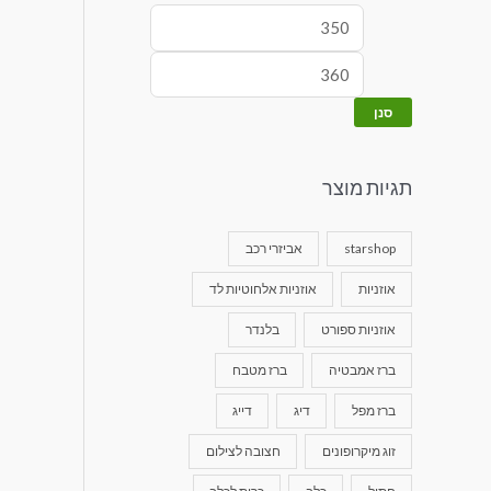
סנן
תגיות מוצר
starshop
אביזרי רכב
אוזניות
אוזניות אלחוטיות לד
אוזניות ספורט
בלנדר
ברז אמבטיה
ברז מטבח
ברז מפל
דיג
דייג
זוג מיקרופונים
חצובה לצילום