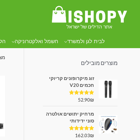
קטגוריות מוצרים
עמו
4 מיקרופונים
לבית לגן ולמשרד
חשמל ואלקטרוניקה
הל
מצי
מוצרים מובילים
זוג מיקרופונים קריוקי
חכמים V20
52.90
₪
דורג
5.00
מתוך 5
מרחיק יתושים אולטרה
סוני ידידותי
162.03
₪
דורג
5.00
מתוך 5