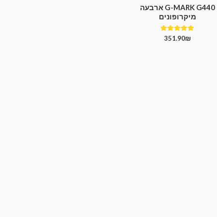
G-MARK G440 ארבעה
מיקרופונים
דורג
351.90
₪
5.00
מתוך 5