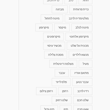
חתול
כלב
כרית לכלב
כרית פרוותית
מברגה
מולטימדיה לרכב
מיטה לחתול
מיטה לכלב
מיקסר
מיקרופון
מיקרופון אלחוטי
מיקרופונים
מכונית על שלט
מכשיר עיסוי
מנשא לילדים
מסכת צלילה
מעיל
מצלמה דיגיטלית
מתאם אודיו
עכבר
עכבר נטען
פלס לייזר
רדיו לרכב
רחפן
רחפן צילום
שלט חכם
שלט רחוק
שעון חכם
תיק
תיק גדול