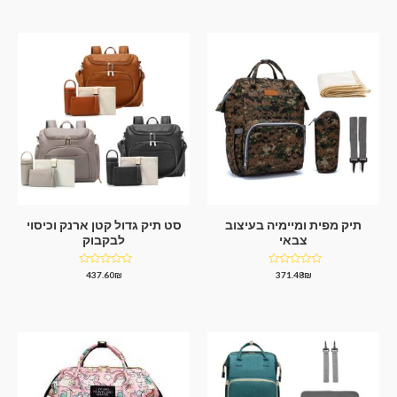
5
תיק מפית ומיימיה בעיצוב
סט תיק גדול קטן ארנק וכיסוי
צבאי
לבקבוק
דורג
דורג
437.60
₪
371.48
₪
0
0
מתוך
מתוך
5
5