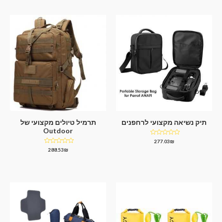
תיק נשיאה מקצועי לרחפנים
תרמיל טיולים מקצועי של
Outdoor
דורג
277.03
₪
0
דורג
288.53
₪
מתוך
0
5
מתוך
5