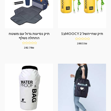
תיק שחייהשל MOOCY 2ב1
תיק נסיעות גדול עם משטח
החתלה נשלף
דורג
288.53
₪
0
דורג
282.78
₪
מתוך
0
5
מתוך
5