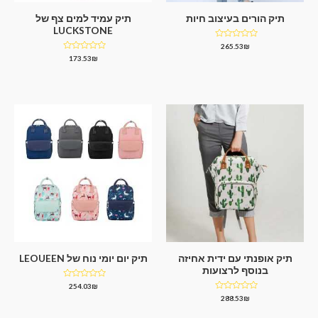
תיק הורים בעיצוב חיות
תיק עמיד למים צף של
LUCKSTONE
דורג
265.53
₪
0
דורג
173.53
₪
מתוך
0
5
מתוך
5
תיק אופנתי עם ידית אחיזה
תיק יום יומי נוח של LEOUEEN
בנוסף לרצועות
דורג
254.03
₪
0
דורג
288.53
₪
מתוך
0
5
מתוך