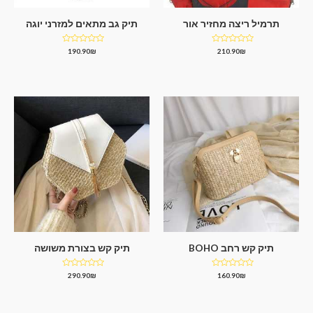
תרמיל ריצה מחזיר אור
תיק גב מתאים למזרני יוגה
דורג
דורג
190.90
₪
210.90
₪
0
0
מתוך
מתוך
5
5
תיק קש רחב BOHO
תיק קש בצורת משושה
דורג
דורג
290.90
₪
160.90
₪
0
0
מתוך
מתוך
5
5