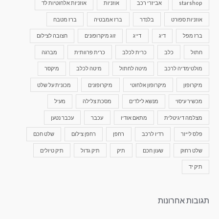
starshop
אביזרי רכב
אוזניות
אוזניות אלחוטיות לד
אוזניות ספורט
בלנדר
ברז אמבטיה
ברז מטבח
ברז מפל
דיג
דייג
זוג מיקרופונים
חצובה לצילום
חתול
כלב
כרית לכלב
כרית פרוותית
מברגה
מולטימדיה לרכב
מיטה לחתול
מיטה לכלב
מיקסר
מיקרופון
מיקרופון אלחוטי
מיקרופונים
מכונית על שלט
מכשיר עיסוי
מנשא לילדים
מסכת צלילה
מעיל
מצלמה דיגיטלית
מתאם אודיו
עכבר
עכבר נטען
פלס לייזר
רדיו לרכב
רחפן
רחפן צילום
שלט חכם
שלט רחוק
שעון חכם
תיק
תיק גדול
תיק טיולים
תיק יד
תגובות אחרונות