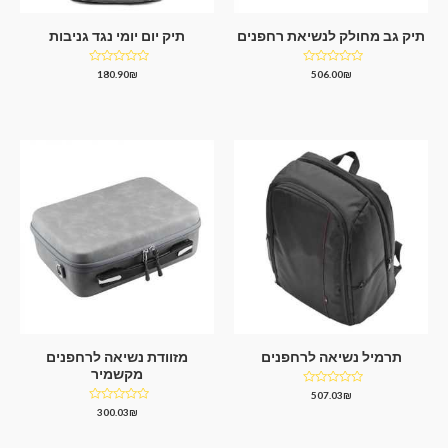
תיק גב מחולק לנשיאת רחפנים
תיק יום יומי נגד גניבות
דורג
דורג
180.90
₪
506.00
₪
0
0
מתוך
מתוך
5
5
תרמיל נשיאה לרחפנים
מזוודת נשיאה לרחפנים
מקשמיר
דורג
507.03
₪
0
דורג
300.03
₪
מתוך
0
5
מתוך
5