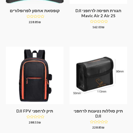
חגורת תפיסה לרחפני DJI
קופסאת אחסון לפרופלורים
Mavic Air 2 Air 2S
דורג
228.85
₪
0
דורג
162.03
₪
מתוך
0
5
מתוך
5
תיק סוללות נטענות לרחפני
תיק לרחפני DJI FPV
DJI
דורג
288.53
₪
0
דורג
228.85
₪
מתוך
0
5