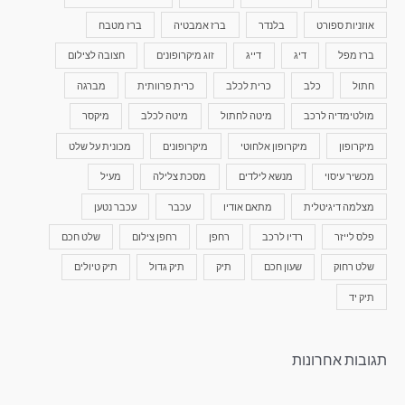
אוזניות ספורט
בלנדר
ברז אמבטיה
ברז מטבח
ברז מפל
דיג
דייג
זוג מיקרופונים
חצובה לצילום
חתול
כלב
כרית לכלב
כרית פרוותית
מברגה
מולטימדיה לרכב
מיטה לחתול
מיטה לכלב
מיקסר
מיקרופון
מיקרופון אלחוטי
מיקרופונים
מכונית על שלט
מכשיר עיסוי
מנשא לילדים
מסכת צלילה
מעיל
מצלמה דיגיטלית
מתאם אודיו
עכבר
עכבר נטען
פלס לייזר
רדיו לרכב
רחפן
רחפן צילום
שלט חכם
שלט רחוק
שעון חכם
תיק
תיק גדול
תיק טיולים
תיק יד
תגובות אחרונות