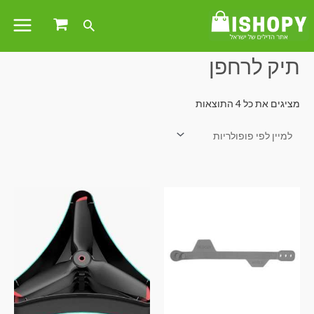
עמוד הבית
/ מוצרים המתויגים “תיק לרחפן”
תיק לרחפן
מציגים את כל ⁦4⁩ התוצאות