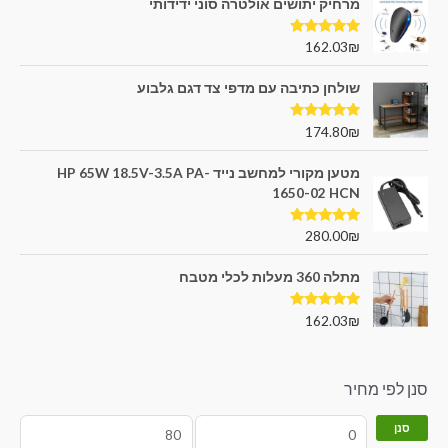
מרחיק יתושים אולטרה סוני ידידותי
דורג
5.00
162.03
₪
מתוך 5
שולחן כתיבה עם מדפי צד דגם גלבוע
דורג
5.00
174.80
₪
מתוך 5
מטען מקורי למחשב נייד HP 65W 18.5V-3.5A PA-
1650-02 HCN
דורג
5.00
280.00
₪
מתוך 5
מתלה 360 מעלות לכלי מטבח
דורג
5.00
162.03
₪
מתוך 5
סנן לפי מחיר
סנן