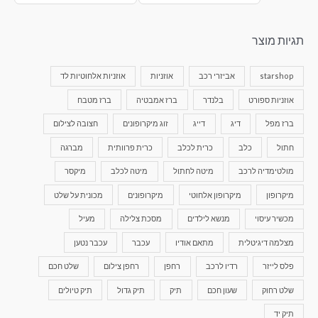
תגיות מוצר
starshop
אביזרי רכב
אוזניות
אוזניות אלחוטיות לד
אוזניות ספורט
בלנדר
ברז אמבטיה
ברז מטבח
ברז מפל
דיג
דייג
זוג מיקרופונים
חצובה לצילום
חתול
כלב
כרית לכלב
כרית פרוותית
מברגה
מולטימדיה לרכב
מיטה לחתול
מיטה לכלב
מיקסר
מיקרופון
מיקרופון אלחוטי
מיקרופונים
מכונית על שלט
מכשיר עיסוי
מנשא לילדים
מסכת צלילה
מעיל
מצלמה דיגיטלית
מתאם אודיו
עכבר
עכבר נטען
פלס לייזר
רדיו לרכב
רחפן
רחפן צילום
שלט חכם
שלט רחוק
שעון חכם
תיק
תיק גדול
תיק טיולים
תיק יד