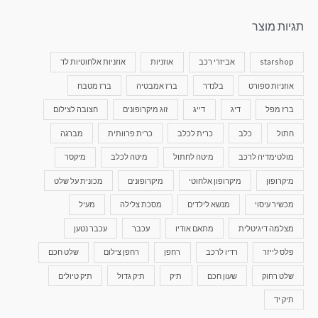
תגיות מוצר
starshop
אביזרי רכב
אוזניות
אוזניות אלחוטיות לד
אוזניות ספורט
בלנדר
ברז אמבטיה
ברז מטבח
ברז מפל
דיג
דייג
זוג מיקרופונים
חצובה לצילום
חתול
כלב
כרית לכלב
כרית פרוותית
מברגה
מולטימדיה לרכב
מיטה לחתול
מיטה לכלב
מיקסר
מיקרופון
מיקרופון אלחוטי
מיקרופונים
מכונית על שלט
מכשיר עיסוי
מנשא לילדים
מסכת צלילה
מעיל
מצלמה דיגיטלית
מתאם אודיו
עכבר
עכבר נטען
פלס לייזר
רדיו לרכב
רחפן
רחפן צילום
שלט חכם
שלט רחוק
שעון חכם
תיק
תיק גדול
תיק טיולים
תיק יד