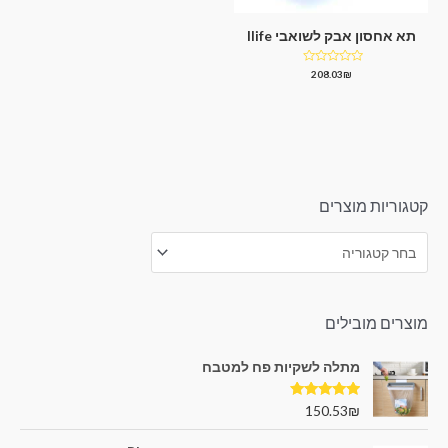
תא אחסון אבק לשואבי Ilife
דורג
208.03
₪
0
מתוך
5
קטגוריות מוצרים
מוצרים מובילים
מתלה לשקיות פח למטבח
דורג
5.00
150.53
₪
מתוך 5