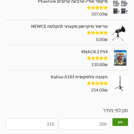
מיקסר אודיו ארבעה ערוצים Phantom
דורג
5.00
507.03
₪
מתוך 5
טריפוד מיקרופון מקצועי להקלטה NEWCE
דורג
5.00
0.00
₪
מתוך 5
KNACK 2 PS4
דורג
5.00
130.00
₪
מתוך 5
חצובה טלסקופית Kaliou A101
דורג
5.00
254.03
₪
מתוך 5
סנן לפי מחיר
סנן