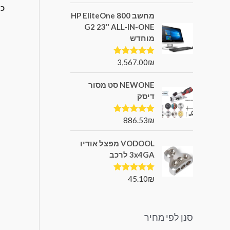
מחשב HP EliteOne 800
G2 23" ALL-IN-ONE
מוחדש
3,567.00
₪
דורג
5.00
מתוך 5
NEWONE סט מסור
דיסק
886.53
₪
דורג
5.00
מתוך 5
VODOOL מפצל אודיו
3x4GA לרכב
45.10
₪
דורג
5.00
מתוך 5
סנן לפי מחיר