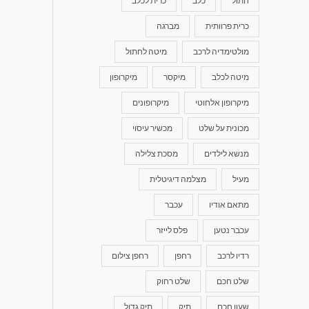
חתול
כלב
כרית לכלב
כרית פרוותית
מברגה
מולטימדיה לרכב
מיטה לחתול
מיטה לכלב
מיקסר
מיקרופון
מיקרופון אלחוטי
מיקרופונים
מכונית על שלט
מכשיר עיסוי
מנשא לילדים
מסכת צלילה
מעיל
מצלמה דיגיטלית
מתאם אודיו
עכבר
עכבר נטען
פלס לייזר
רדיו לרכב
רחפן
רחפן צילום
שלט חכם
שלט רחוק
שעון חכם
תיק
תיק גדול