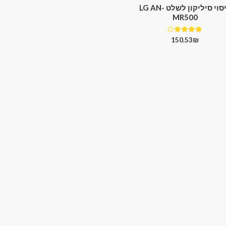
כיסוי סיליקון לשלט LG AN-
MR500
דורג
150.53
₪
4.00
מתוך 5