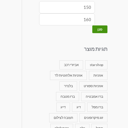
סנן
תגיות מוצר
starshop
אביזרי רכב
אוזניות
אוזניות אלחוטיות לד
אוזניות ספורט
בלנדר
ברז אמבטיה
ברז מטבח
ברז מפל
דיג
דייג
זוג מיקרופונים
חצובה לצילום