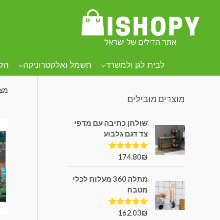
קטגוריות מוצרים
עמו
שט
לבית לגן ולמשרד
חשמל ואלקטרוניקה
הל
מצי
מוצרים מובילים
שולחן כתיבה עם מדפי
צד דגם גלבוע
174.80
₪
דורג
5.00
מתוך 5
מתלה 360 מעלות לכלי
מטבח
162.03
₪
דורג
5.00
מתוך 5