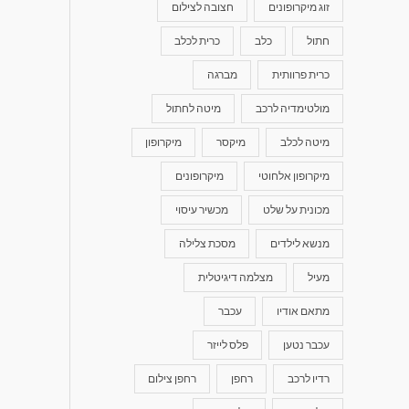
זוג מיקרופונים
חצובה לצילום
חתול
כלב
כרית לכלב
כרית פרוותית
מברגה
מולטימדיה לרכב
מיטה לחתול
מיטה לכלב
מיקסר
מיקרופון
מיקרופון אלחוטי
מיקרופונים
מכונית על שלט
מכשיר עיסוי
מנשא לילדים
מסכת צלילה
מעיל
מצלמה דיגיטלית
מתאם אודיו
עכבר
עכבר נטען
פלס לייזר
רדיו לרכב
רחפן
רחפן צילום