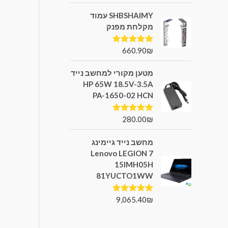
SHBSHAIMY עמוד
מקלחת מפנק
660.90
₪
דורג
5.00
מתוך 5
מטען מקורי למחשב נייד
HP 65W 18.5V-3.5A
PA-1650-02 HCN
280.00
₪
דורג
5.00
מתוך 5
מחשב נייד גיימינג
Lenovo LEGION 7
15IMH05H
81YUCTO1WW
9,065.40
₪
דורג
5.00
מתוך 5