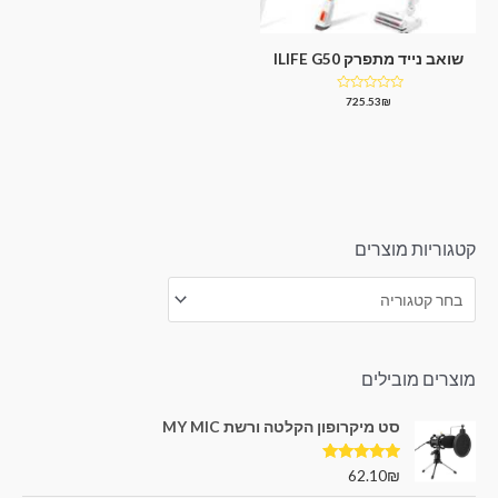
שואב נייד מתפרק ILIFE G50
דורג
725.53
₪
0
מתוך
5
קטגוריות מוצרים
מוצרים מובילים
סט מיקרופון הקלטה ורשת MY MIC
דורג
5.00
62.10
₪
מתוך 5