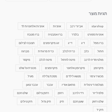
תגיות מוצר
starshop
אביזרי רכב
אוזניות
אוזניות אלחוטיות לד
אוזניות ספורט
בלנדר
ברז אמבטיה
ברז מטבח
ברז מפל
דיג
דייג
זוג מיקרופונים
חצובה לצילום
חתול
כלב
כרית לכלב
כרית פרוותית
מברגה
מולטימדיה לרכב
מיטה לחתול
מיטה לכלב
מיקסר
מיקרופון
מיקרופון אלחוטי
מיקרופונים
מכונית על שלט
מכשיר עיסוי
מנשא לילדים
מסכת צלילה
מעיל
מצלמה דיגיטלית
מתאם אודיו
עכבר
עכבר נטען
פלס לייזר
רדיו לרכב
רחפן
רחפן צילום
שלט חכם
שלט רחוק
שעון חכם
תיק
תיק גדול
תיק טיולים
תיק יד